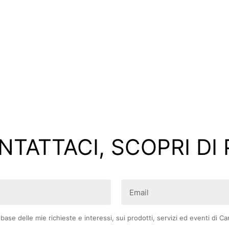
TATTACI, SCOPRI DI 
Email
(Obbligatorio)
se delle mie richieste e interessi, sui prodotti, servizi ed eventi di Ca