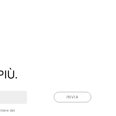
PIÙ.
ntiere del