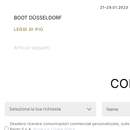
21–29.01.2023
BOOT DÜSSELDORF
LEGGI DI PIÙ
Navigazione articoli
Articoli seguenti
CON
Seleziona
Nome
la
(Obbligatorio)
tua
Privacy
Desidero ricevere comunicazioni commerciali personalizzate, sulla ba
richiesta
Pardo S.p.A.
Privacy e Cookie Policy